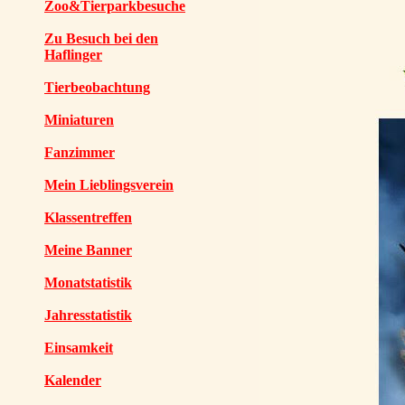
Zoo&Tierparkbesuche
Zu Besuch bei den
Haflinger
Tierbeobachtung
Miniaturen
Fanzimmer
Mein Lieblingsverein
Klassentreffen
Meine Banner
Monatstatistik
Jahresstatistik
Einsamkeit
Kalender