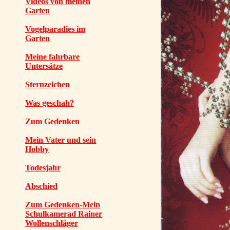
Videos von meinen
Garten
Vogelparadies im
Garten
Meine fahrbare
Untersätze
Sternzeichen
Was geschah?
Zum Gedenken
Mein Vater und sein
Hobby
Todesjahr
Abschied
Zum Gedenken-Mein
Schulkamerad Rainer
Wollenschläger